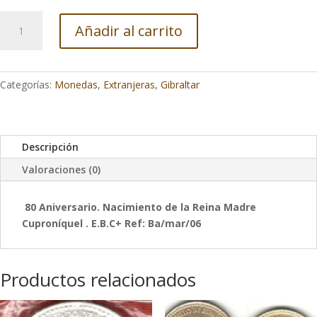
Gibraltar
Añadir al carrito
1980
1
Corona
80
Categorías:
Monedas
,
Extranjeras
,
Gibraltar
.
Emisión
conmemorativa
Descripción
cantidad
Valoraciones (0)
80 Aniversario. Nacimiento de la Reina Madre
Cuproníquel . E.B.C+ Ref: Ba/mar/06
Productos relacionados